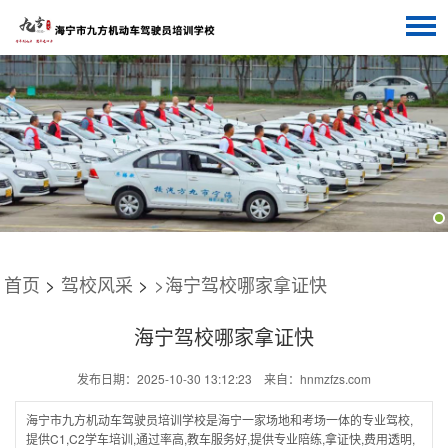
网站首页
关于我们
驾校风采
学车资讯
预约报名
联系我们
首页
>
驾校风采
>
>海宁驾校哪家拿证快
海宁驾校哪家拿证快
发布日期：2025-10-30 13:12:23 来自：hnmzfzs.com
海宁市九方机动车驾驶员培训学校是海宁一家场地和考场一体的专业驾校,
提供C1,C2学车培训,通过率高,教车服务好,提供专业陪练,拿证快,费用透明,