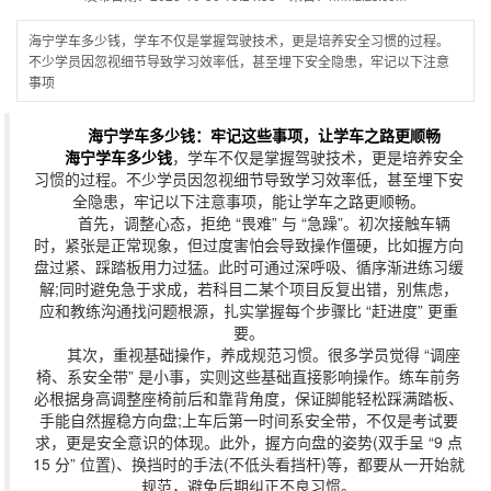
海宁学车多少钱，学车不仅是掌握驾驶技术，更是培养安全习惯的过程。
不少学员因忽视细节导致学习效率低，甚至埋下安全隐患，牢记以下注意
事项
海宁学车多少钱
：牢记这些事项，让学车之路更顺畅
海宁学车多少钱
，学车不仅是掌握驾驶技术，更是培养安全
习惯的过程。不少学员因忽视细节导致学习效率低，甚至埋下安
全隐患，牢记以下注意事项，能让学车之路更顺畅。
首先，调整心态，拒绝 “畏难” 与 “急躁”。初次接触车辆
时，紧张是正常现象，但过度害怕会导致操作僵硬，比如握方向
盘过紧、踩踏板用力过猛。此时可通过深呼吸、循序渐进练习缓
解;同时避免急于求成，若科目二某个项目反复出错，别焦虑，
应和教练沟通找问题根源，扎实掌握每个步骤比 “赶进度” 更重
要。
其次，重视基础操作，养成规范习惯。很多学员觉得 “调座
椅、系安全带” 是小事，实则这些基础直接影响操作。练车前务
必根据身高调整座椅前后和靠背角度，保证脚能轻松踩满踏板、
手能自然握稳方向盘;上车后第一时间系安全带，不仅是考试要
求，更是安全意识的体现。此外，握方向盘的姿势(双手呈 “9 点
15 分” 位置)、换挡时的手法(不低头看挡杆)等，都要从一开始就
规范，避免后期纠正不良习惯。