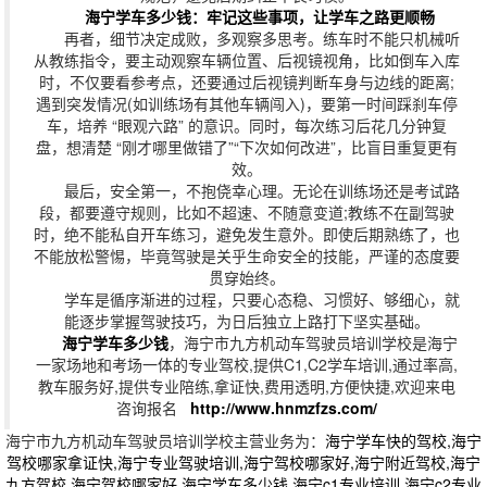
海宁学车多少钱
：牢记这些事项，让学车之路更顺畅
再者，细节决定成败，多观察多思考。练车时不能只机械听
从教练指令，要主动观察车辆位置、后视镜视角，比如倒车入库
时，不仅要看参考点，还要通过后视镜判断车身与边线的距离;
遇到突发情况(如训练场有其他车辆闯入)，要第一时间踩刹车停
车，培养 “眼观六路” 的意识。同时，每次练习后花几分钟复
盘，想清楚 “刚才哪里做错了”“下次如何改进”，比盲目重复更有
效。
最后，安全第一，不抱侥幸心理。无论在训练场还是考试路
段，都要遵守规则，比如不超速、不随意变道;教练不在副驾驶
时，绝不能私自开车练习，避免发生意外。即使后期熟练了，也
不能放松警惕，毕竟驾驶是关乎生命安全的技能，严谨的态度要
贯穿始终。
学车是循序渐进的过程，只要心态稳、习惯好、够细心，就
能逐步掌握驾驶技巧，为日后独立上路打下坚实基础。
海宁学车多少钱
，海宁市九方机动车驾驶员培训学校是海宁
一家场地和考场一体的专业驾校,提供C1,C2学车培训,通过率高,
教车服务好,提供专业陪练,拿证快,费用透明,方便快捷,欢迎来电
咨询报名
http://www.hnmzfzs.com/
海宁市九方机动车驾驶员培训学校主营业务为：
海宁学车快的驾校,海宁
驾校哪家拿证快,海宁专业驾驶培训,海宁驾校哪家好,海宁附近驾校,海宁
九方驾校,海宁驾校哪家好,海宁学车多少钱,海宁c1专业培训,海宁c2专业